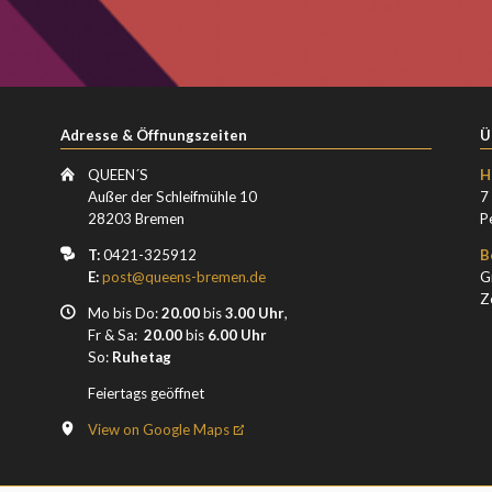
Adresse & Öffnungszeiten
Ü
QUEEN´S
H
Außer der Schleifmühle 10
7
28203 Bremen
P
T:
0421-325912
B
E:
post@queens-bremen.de
G
Z
Mo bis Do:
20.00
bis
3.00 Uhr
,
Fr & Sa:
20.00
bis
6.00 Uhr
So:
Ruhetag
Feiertags geöffnet
View on Google Maps